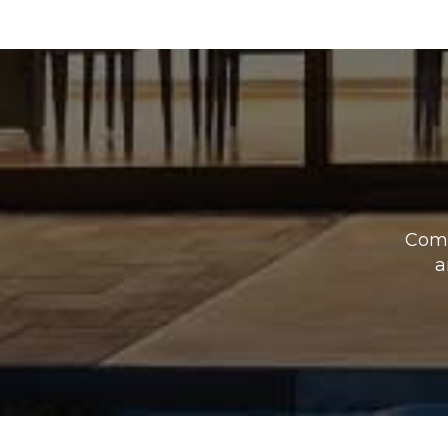
Como
a