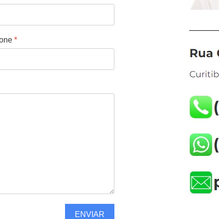
fone
*
ENVIAR